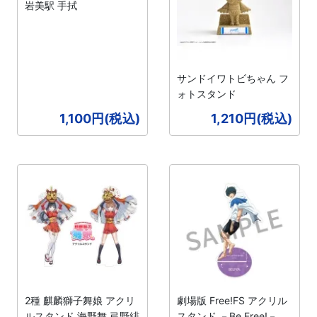
岩美駅 手拭
サンドイワトビちゃん フ
ォトスタンド
1,100円(税込)
1,210円(税込)
2種 麒麟獅子舞娘 アクリ
劇場版 Free!FS アクリル
ルスタンド 海野舞 弓野緋
スタンド －Be Free!－