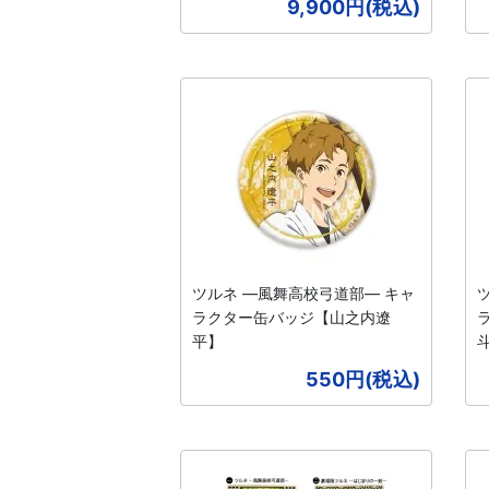
9,900円(税込)
ツルネ ―風舞高校弓道部― キャ
ラクター缶バッジ【山之内遼
平】
550円(税込)