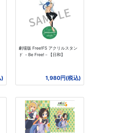
劇場版 Free!FS アクリルスタン
ド －Be Free!－【日和】
)
1,980円(税込)