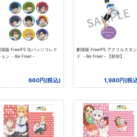
場版 Free!FS 缶バッジコレク
劇場版 Free!FS アクリルスタン
ョン －Be Free!－
ド －Be Free!－【郁弥】
660円(税込)
1,980円(税込