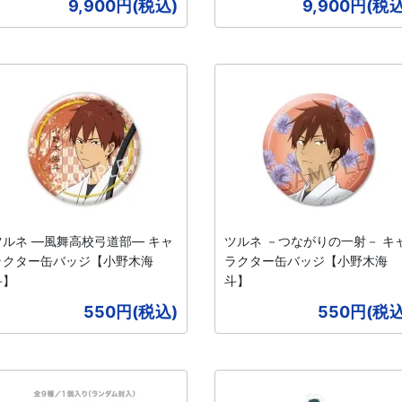
9,900円(税込)
9,900円(税込
ツルネ ―風舞高校弓道部― キャ
ツルネ －つながりの一射－ キ
ラクター缶バッジ【小野木海
ラクター缶バッジ【小野木海
斗】
斗】
550円(税込)
550円(税込