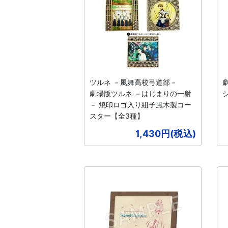
ツルネ －風舞高校弓道部－
劇
劇場版ツルネ －はじまりの一射
シ
－ 焼印ロゴ入り組子風木製コー
スター【全3種】
1,430円(税込)