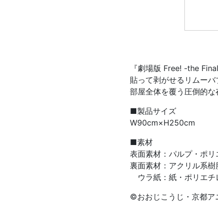
『劇場版 Free! -the
貼って剥がせるリムーバ
部屋全体を覆う圧倒的な
■製品サイズ
W90cm×H250cm
■素材
表面素材：パルプ・ポリ
裏面素材：アクリル系樹
ウラ紙：紙・ポリエチ
©おおじこうじ・京都アニ