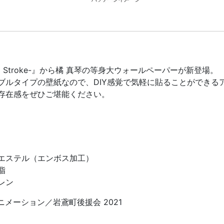
 Final Stroke-』から橘 真琴の等身大ウォールペーパーが新登場。
ブルタイプの壁紙なので、DIY感覚で気軽に貼ることができる
存在感をぜひご堪能ください。
エステル（エンボス加工）
脂
レン
メーション／岩鳶町後援会 2021