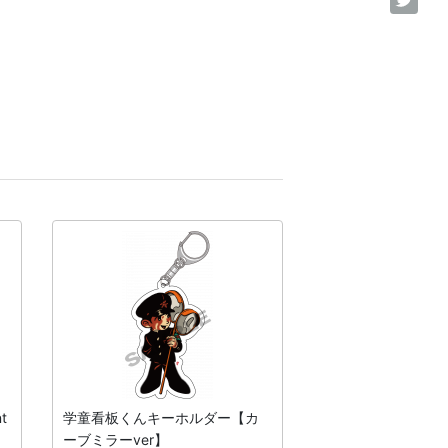
t
学童看板くんキーホルダー【カ
学童看板くんキー
ーブミラーver】
ニver】