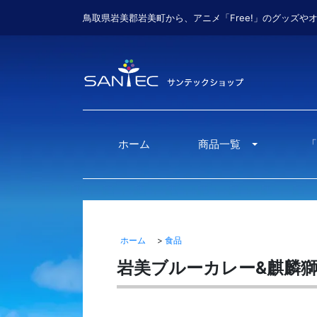
鳥取県岩美郡岩美町から、アニメ「Free!」のグッズや
ホーム
商品一覧
「
Toggle Drop
ホーム
>
食品
岩美ブルーカレー&麒麟獅