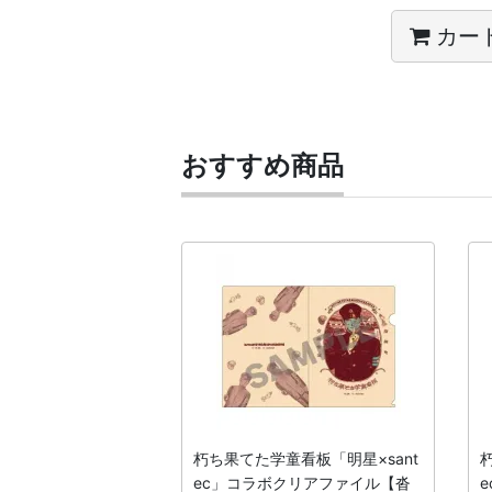
カー
おすすめ商品
看板「明星×sant
朽ち果てた学童看板「明星×sant
クリアファイル
ec」コラボクリアファイル【沓