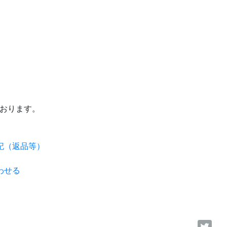
ております。
記（返品等）
わせる