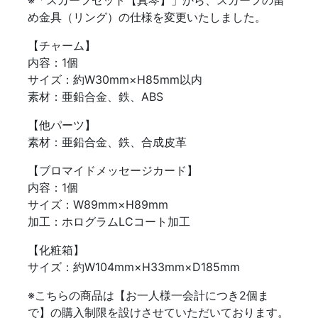
※「スカーフセット【真琴】」から、スカーフの留
め金具（リング）の仕様を変更いたしました。
【チャーム】
内容：1個
サイズ：約W30mm×H85mm以内
素材：亜鉛合金、鉄、ABS
【他パーツ】
素材：亜鉛合金、鉄、合成皮革
【ブロマイドメッセージカード】
内容：1個
サイズ：W89mm×H89mm
加工：ホログラムLCコート加工
【化粧箱】
サイズ：約W104mm×H33mm×D185mm
※こちらの商品は【お一人様一会計につき2個ま
で】の購入制限を設けさせていただいております。