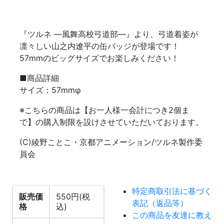
『ツルネ ―風舞高校弓道部―』より、弓道着姿が
凛々しい山之内遼平の缶バッジが登場です！
57mmのビッグサイズでお楽しみください！
■商品詳細
サイズ：57mmφ
※こちらの商品は【お一人様一会計につき2個ま
で】の購入制限を設けさせていただいております。
(C)綾野ことこ・京都アニメーション/ツルネ製作委
員会
特定商取引法に基づく
販売価
550円(税
表記（返品等）
格
込)
この商品を友達に教え