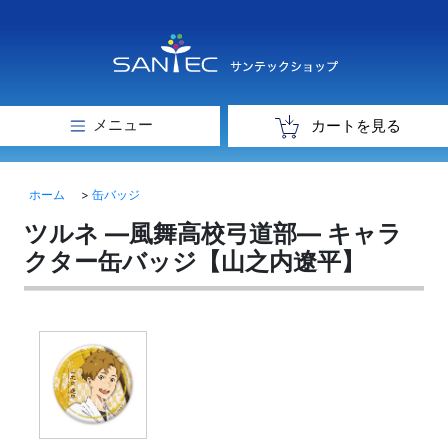
メニュー
カートを見る
ホーム
>
缶バッジ
ツルネ ―風舞高校弓道部― キャラ
クター缶バッジ【山之内遼平】